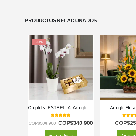
PRODUCTOS RELACIONADOS
-33%
Orquídea ESTRELLA: Arreglo de Doble Vara con Chocolates ✨
Arreglo Flora
5.00
out of 5
5.00
out
COP$
340.900
COP$
25
COP$
506.900
Ver producto
Ver pro