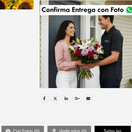
Con Fotos (
0
)
Verificados (
0
)
Todas las