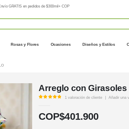
nvío GRATIS en pedidos de $300mil+ COP
Rosas y Flores
Ocasiones
Diseños y Estilos
C
LO
Arreglo con Girasoles
1
valoración de cliente
|
Añadir una 
5.00
out of 5
COP$
401.900