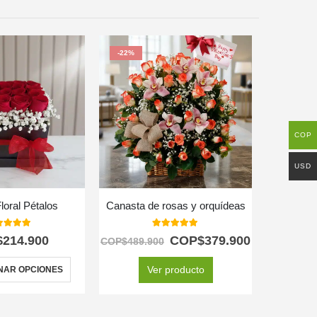
-22%
COP
USD
loral Pétalos
Canasta de rosas y orquídeas
Arreglo 
0
out of 5
5.00
out of 5
$
214.900
COP$
379.900
C
COP$
489.900
Ver producto
NAR OPCIONES