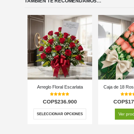
TAMBIÉN TE RECOMENDAMOS…
Arreglo Floral Escarlata
Caja de 18 Ro
5.00
out of 5
5.00
out
COP$
236.900
COP$
17
Ver pro
SELECCIONAR OPCIONES