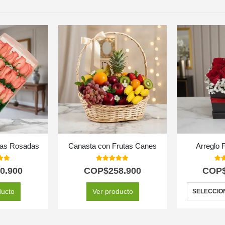
sas Rosadas
Canasta con Frutas Canes
Arreglo F
 of 5
5.00
out of 5
5.0
0.900
COP$
258.900
COP
ducto
Ver producto
SELECCIO