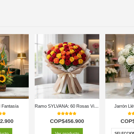
l Fantasía
Ramo SYLVANA: 60 Rosas Vibrantes en Tonos de Fuego 🌹
Jarrón Ll
 of 5
5.00
out of 5
5.0
2.900
COP$
456.900
COP
ducto
Ver producto
SELECCIO