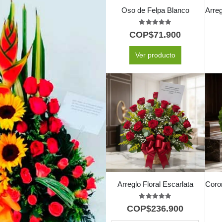
Oso de Felpa Blanco
5.00
out of 5
COP$
71.900
Ver producto
Arreglo Floral Escarlata
5.00
out of 5
COP$
236.900