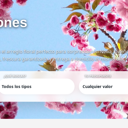
ones
 el arreglo floral perfecto para sorprender en Neiva. Diseñ
, frescura garantizada y entrega a domicilio el mismo día.
¿QUÉ BUSCAS?
TU PRESUPUESTO