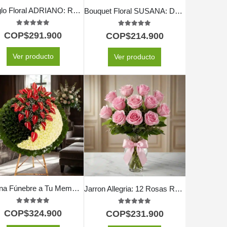
Arreglo Floral ADRIANO: Rosas Rojas, Girasoles y Frutas 🌹
Bouquet Floral SUSANA: Delicadeza en Rosas y Astromelias 🌿
5.00
out of 5
5.00
out of 5
COP$
291.900
COP$
214.900
Ver producto
Ver producto
Corona Fúnebre a Tu Memoria
Jarron Allegria: 12 Rosas Rosadas para Expresar Pura Alegría 💐
5.00
out of 5
5.00
out of 5
COP$
324.900
COP$
231.900