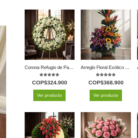
Corona Refugio de Paz: Un Último Adiós a Hiram 🕊️
Arreglo Floral Exótico Armonía
5.00
out of 5
5.00
out of 5
COP$
324.900
COP$
368.900
Ver producto
Ver producto