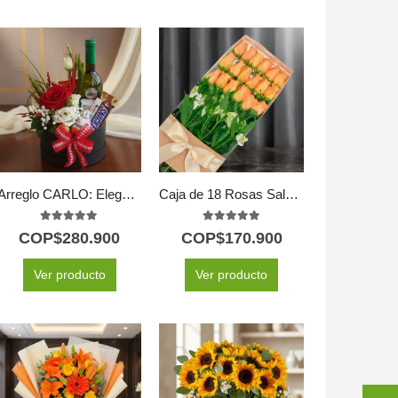
Arreglo CARLO: Elegancia en Rosas con Vino y Chocolates 🍷
Caja de 18 Rosas Salmón
5.00
out of 5
5.00
out of 5
COP$
280.900
COP$
170.900
Ver producto
Ver producto