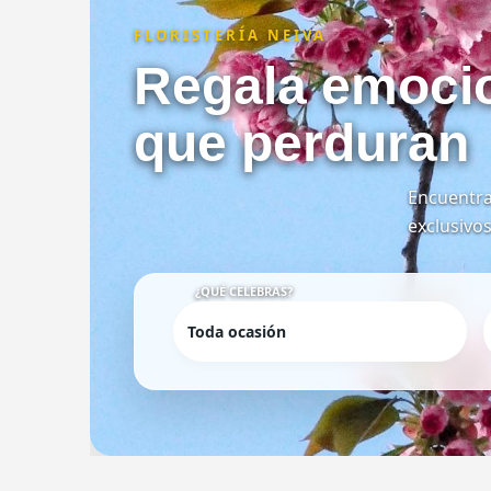
FLORISTERÍA NEIVA
Regala emoci
que perduran
Encuentra
exclusivos
¿QUÉ CELEBRAS?