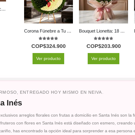
Arreglo CARLO: Elegancia en Rosas con Vino y Chocolates 🍷
Corona Fúnebre a Tu Memoria
Bouquet Lionetta: 18 Rosas Rosadas para Ocasiones Especiales 🌹
5.00
out of 5
5.00
out of 5
COP$
324.900
COP$
203.900
Ver producto
Ver producto
ERMOSO, ENTREGADO HOY MISMO EN NEIVA.
a Inés
lusivos arreglos florales con frutas a domicilio en Santa Inés son la fu
ruteros con flores en Santa Inés está diseñado con esmero, creando un
cariño, has encontrado la opción ideal para sorprender a esa persona e