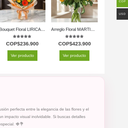
COP
USD
Bouquet Floral LIRICA: Poesía en Lirios Naranja y Rosas Amarillas 📜
Arreglo Floral MARTINA: 21 Girasoles para Iluminar el Alma 🌻
5.00
out of 5
5.00
out of 5
COP$
236.900
COP$
423.900
Ver producto
Ver producto
sión perfecta entre la elegancia de las flores y el
 impacto visual inolvidable. Si buscas detalles
special. 🍓💐