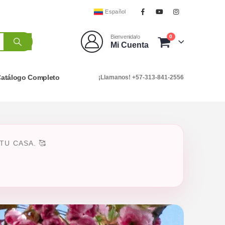
Español
0
Bienvenida/o
Mi Cuenta
atálogo Completo
¡Llamanos! +57-313-841-2556
U CASA. 🥰