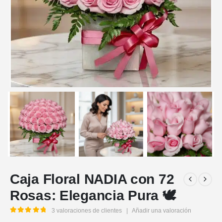
Caja Floral NADIA con 72
Rosas: Elegancia Pura 🕊️
3
valoraciones de clientes
|
Añadir una valoración
5.00
out of 5