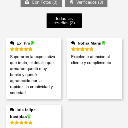
Con Fotos (
0
)
Verificados (
3
)
Todas las
reseñas (
3
)
Exi Pro
Nohra Marin
Valorado en
5
de 5
Valorado en
5
de 5
Superaron la expectativa
Excelente atención al
que tenía, el detalle que
cliente y cumplimiento
armaron quedó muy
bonito y quedé
agradecido por la
rapidez, la creatividad y
seriedad .
luis felipe
bastidas