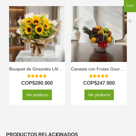
COP
Bouquet de Girasoles LAIA: 10 Flores Radiantes y Frescas ⚜️
Canasta con Frutas Gourmet
5.00
out of 5
5.00
out of 5
COP$
280.900
COP$
247.900
Ver producto
Ver producto
PRODUCTOS RELACIONADOS