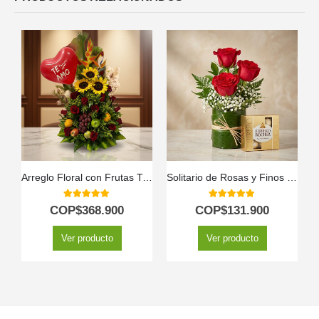
Arreglo Floral con Frutas Trópico
Solitario de Rosas y Finos Bombones MADONNA 🌹
5.00
out of 5
5.00
out of 5
COP$
368.900
COP$
131.900
Ver producto
Ver producto