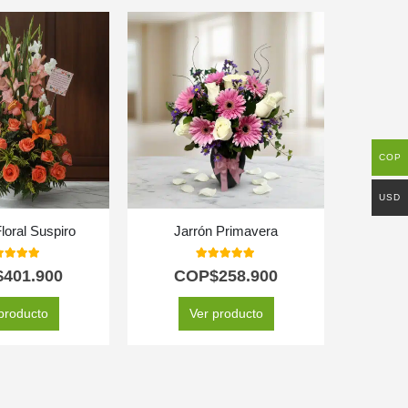
COP
USD
loral Suspiro
Jarrón Primavera
0
out of 5
5.00
out of 5
$
401.900
COP$
258.900
C
producto
Ver producto
SELEC