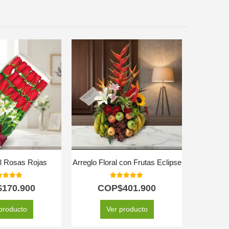
8 Rosas Rojas
Arreglo Floral con Frutas Eclipse
Arreglo F
0
out of 5
5.00
out of 5
$
170.900
COP$
401.900
C
producto
Ver producto