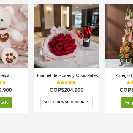
Felpa
Bouquet de Rosas y Chocolates
Arreglo F
 of 5
5.00
out of 5
5.0
0.900
COP$
284.900
COP
ducto
Ver 
SELECCIONAR OPCIONES