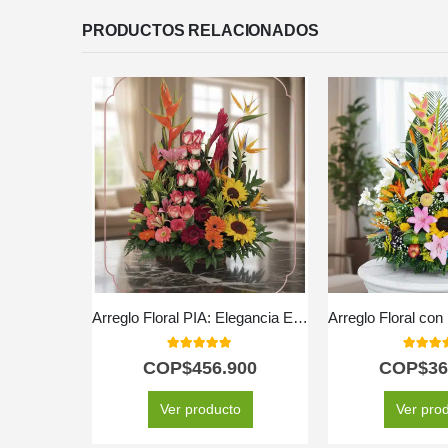
PRODUCTOS RELACIONADOS
Arreglo Floral PIA: Elegancia Exótica con Rosas y Flores Selectas ⚜️
5.00
out of 5
5.00
out
COP$
456.900
COP$
36
Ver producto
Ver pro