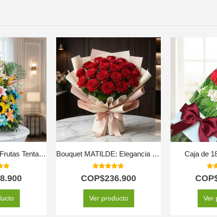
Arreglo Floral con Frutas Tentación
Bouquet MATILDE: Elegancia y Pasión en 18 Rosas Rojas 🌹
Caja de 1
 of 5
5.00
out of 5
5.0
8.900
COP$
236.900
COP
ducto
Ver producto
Ver 