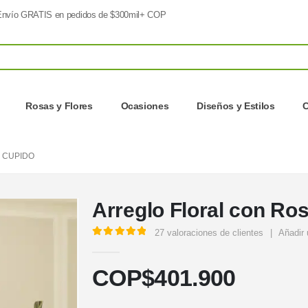
nvío GRATIS en pedidos de $300mil+ COP
Rosas y Flores
Ocasiones
Diseños y Estilos
C
 CUPIDO
Arreglo Floral con Ro
27
valoraciones de clientes
|
Añadir 
5.00
out of 5
COP$
401.900