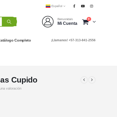
Español
0
Bienvenida/o
Mi Cuenta
atálogo Completo
¡Llamanos! +57-313-841-2556
sas Cupido
una valoración