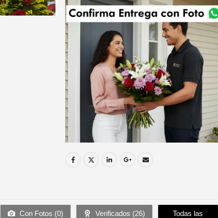
Con Fotos (
0
)
Verificados (
26
)
Todas las