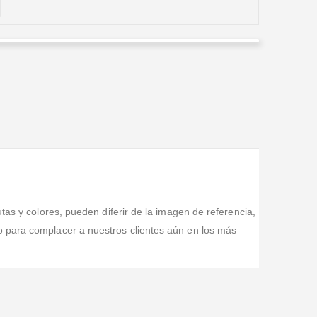
OSCAR CABAL
Valorado en
5
de 5
Amazing flowers great quality, great design! My friend
was brought to tears with joy
tas y colores, pueden diferir de la imagen de referencia,
o para complacer a nuestros clientes aún en los más