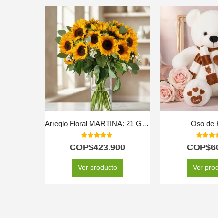
Arreglo Floral MARTINA: 21 Girasoles para Iluminar el Alma 🌻
Oso de 
5.00
out of 5
5.00
out
COP$
423.900
COP$
6
Ver producto
Ver pro