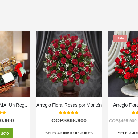
-19%
CanastaFloral ROMA: Un Regalo Inolvidable con Vino y Chocolates. 🎁
Arreglo Floral Rosas por Montón
Arreglo Flor
 of 5
5.00
out of 5
5.0
0.900
COP$
868.900
COP$
495.900
ducto
SELECCIONAR OPCIONES
SELECCIO