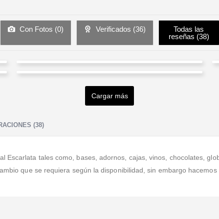
Con Fotos (
0
)
Verificados (
36
)
Todas las
reseñas (
38
)
Alexandra Fonseca
FREDY ALEXANDER AFRICANO Granados
Valorado en
5
de 5
Buena atención.
Cargar más
Valorado en
5
de 5
Mil gracias! fue mas que un envio de Rosas de primera
calidad, Fue el sentimiento y el amor de un hijo en el
ACIONES (38)
Cielo y una hija lejos en el cumplean
...Leer Más
scarlata tales como, bases, adornos, cajas, vinos, chocolates, globos
 cambio que se requiera según la disponibilidad, sin embargo hacemos