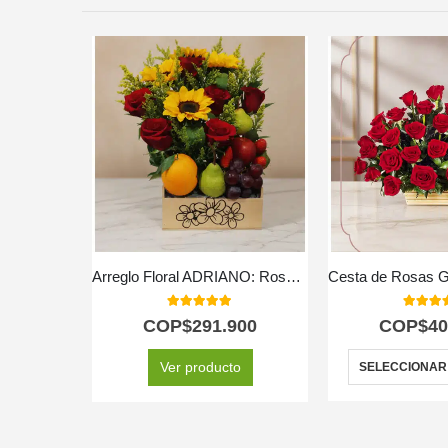
Arreglo Floral ADRIANO: Rosas Rojas, Girasoles y Frutas 🌹
5.00
out of 5
5.00
out
COP$
291.900
COP$
40
Ver producto
SELECCIONAR