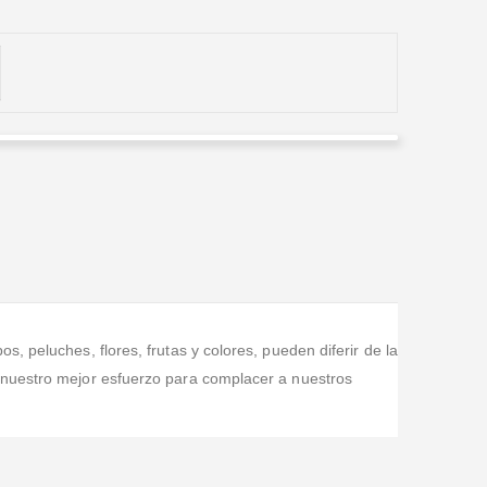
Alba Lucia Montoya Londoño
Valorado en
5
de 5
Excelente servicio, arreglos florales hermosos, súper
recomendado
, peluches, flores, frutas y colores, pueden diferir de la
 nuestro mejor esfuerzo para complacer a nuestros