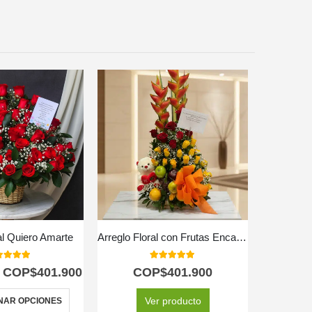
al Quiero Amarte
Arreglo Floral con Frutas Encanto
Arreglo Fl
0
out of 5
5.00
out of 5
COP$
401.900
COP$
401.900
C
Ver producto
NAR OPCIONES
SELEC