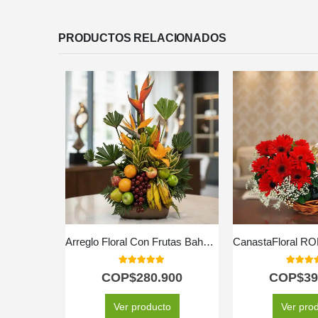
PRODUCTOS RELACIONADOS
Arreglo Floral Con Frutas Bahamas
5.00
out of 5
5.00
out
COP$
280.900
COP$
39
Ver producto
Ver pro