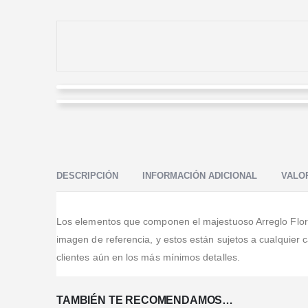
Ben
munay hostel
Valorado en
5
de 5
Excelentes servicios"
Valorado en
5
de 5
Se los recomiendo a cualquiera sin ninguna duda, son
verdaders profesionales
DESCRIPCIÓN
INFORMACIÓN ADICIONAL
VALOR
Los elementos que componen el majestuoso Arreglo Floral E
imagen de referencia, y estos están sujetos a cualquier
clientes aún en los más mínimos detalles.
TAMBIÉN TE RECOMENDAMOS…