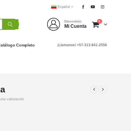
Español
0
Bienvenida/o
Mi Cuenta
atálogo Completo
¡Llamanos! +57-313-841-2556
ta
una valoración