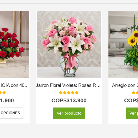
Cesta de Rosas GIOIA con 40 Flores para Regalar 🌹
Jarron Floral Violeta: Rosas Rosadas y Lirios Frescos en Cristal ✨
Arreglo con 
 of 5
5.00
out of 5
5.0
1.900
COP$
313.900
COP
Ver producto
Ver 
 OPCIONES