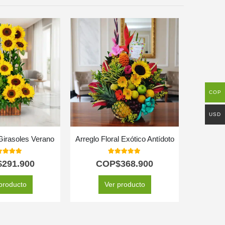
COP
USD
Girasoles Verano
Arreglo Floral Exótico Antídoto
0
out of 5
5.00
out of 5
$
291.900
COP$
368.900
C
producto
Ver producto