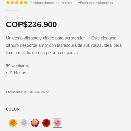
3
valoraciones de clientes
|
Añadir una valoración
5.00
out of 5
COP$
236.900
Un gesto vibrante y alegre para sorprender. ✨ Este elegante
cilindro desborda amor con la frescura de sus rosas, ideal para
iluminar el día de esa persona especial.
💖 Contiene:
• 21 Rosas
Fabricante:
floristerianeiva.co
COLOR