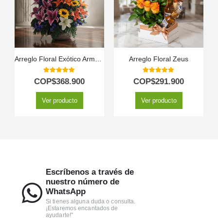
Arreglo Floral Exótico Armonía
Arreglo Floral Zeus
5.00
out of 5
5.00
out of 5
COP$
368.900
COP$
291.900
Ver producto
Ver producto
Escríbenos a través de
nuestro número de
WhatsApp
Si tienes alguna duda o consulta.
¡Estaremos encantados de
ayudarte!"