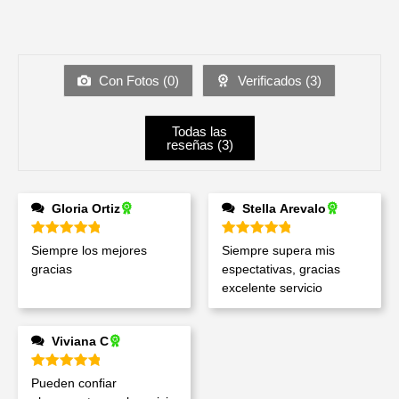
Con Fotos (
0
)
Verificados (
3
)
Todas las
reseñas (
3
)
Gloria Ortiz
Stella Arevalo
Valorado en
5
de 5
Valorado en
5
de 5
Siempre los mejores
Siempre supera mis
gracias
espectativas, gracias
excelente servicio
Viviana C
Valorado en
5
de 5
Pueden confiar