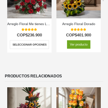
Arreglo Floral Me tienes Loco
Arreglo Floral Dorado
5.00
out of 5
5.00
out of 5
COP$
236.900
COP$
401.900
Ver producto
SELECCIONAR OPCIONES
PRODUCTOS RELACIONADOS