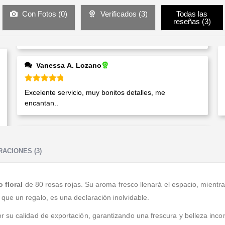
Con Fotos (
0
)
Verificados (
3
)
Todas las
reseñas (
3
)
Vanessa A. Lozano
Valorado en
5
de 5
Excelente servicio, muy bonitos detalles, me
encantan..
ACIONES (3)
o floral
de 80 rosas rojas. Su aroma fresco llenará el espacio, mientras
ue un regalo, es una declaración inolvidable.
 su calidad de exportación, garantizando una frescura y belleza inco