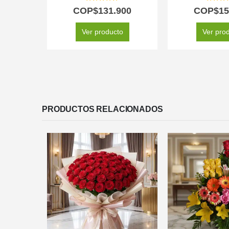
5.00
out of 5
5.00
out
COP$
131.900
COP$
15
Ver producto
Ver pro
PRODUCTOS RELACIONADOS