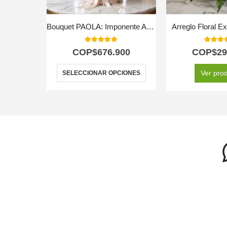
Bouquet PAOLA: Imponente Arreglo con 72 Espectaculares Rosas 🌹
Arreglo Floral E
5.00
out of 5
5.00
out
COP$
676.900
COP$
29
Ver pro
SELECCIONAR OPCIONES