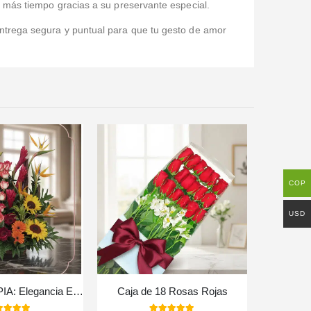
 más tiempo gracias a su preservante especial.
ntrega segura y puntual para que tu gesto de amor
COP
USD
Arreglo Floral PIA: Elegancia Exótica con Rosas y Flores Selectas ⚜️
Caja de 18 Rosas Rojas
Arreglo F