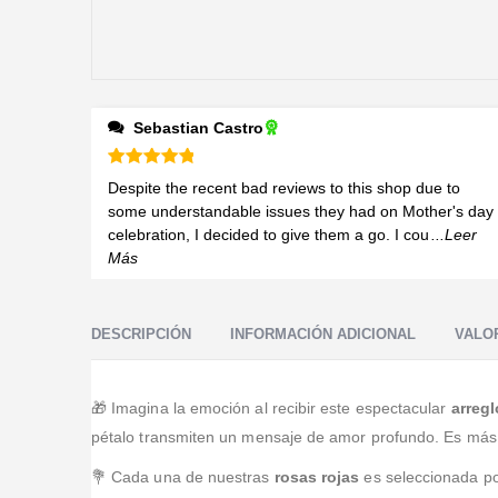
Sebastian Castro
Valorado en
5
de 5
Despite the recent bad reviews to this shop due to
some understandable issues they had on Mother's day
celebration, I decided to give them a go. I cou
...Leer
Más
DESCRIPCIÓN
INFORMACIÓN ADICIONAL
VALOR
🎁 Imagina la emoción al recibir este espectacular
arregl
pétalo transmiten un mensaje de amor profundo. Es más q
💐 Cada una de nuestras
rosas rojas
es seleccionada por