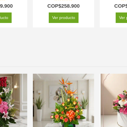
 of 5
5.00
out of 5
5.0
9.900
COP$
258.900
COP
ducto
Ver producto
Ver 