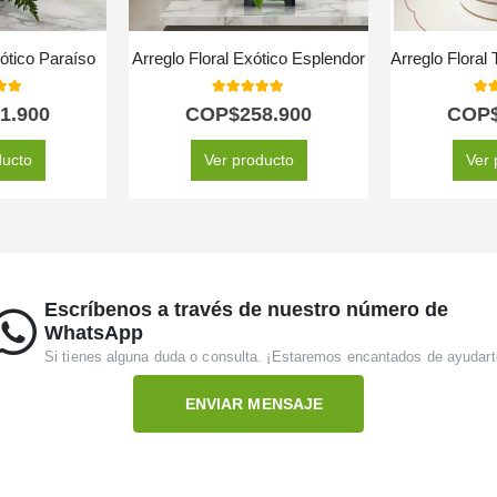
xótico Paraíso
Arreglo Floral Exótico Esplendor
 of 5
5.00
out of 5
5.0
1.900
COP$
258.900
COP
ducto
Ver producto
Ver 
Escríbenos a través de nuestro número de
WhatsApp
Si tienes alguna duda o consulta. ¡Estaremos encantados de ayudart
ENVIAR MENSAJE