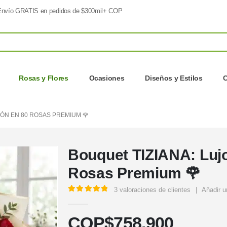
nvío GRATIS en pedidos de $300mil+ COP
Rosas y Flores
Ocasiones
Diseños y Estilos
C
IÓN EN 80 ROSAS PREMIUM 🌹
Bouquet TIZIANA: Lujo
Rosas Premium 🌹
3
valoraciones de clientes
|
Añadir u
5.00
out of 5
COP$
758.900