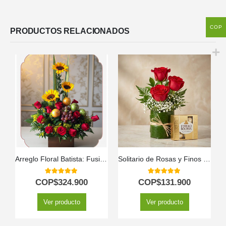
COP
PRODUCTOS RELACIONADOS
Arreglo Floral Batista: Fusión de Rosas, Girasoles y Frutas Frescas 🌿
Solitario de Rosas y Finos Bombones MADONNA 🌹
5.00
out of 5
5.00
out of 5
COP$
324.900
COP$
131.900
Ver producto
Ver producto