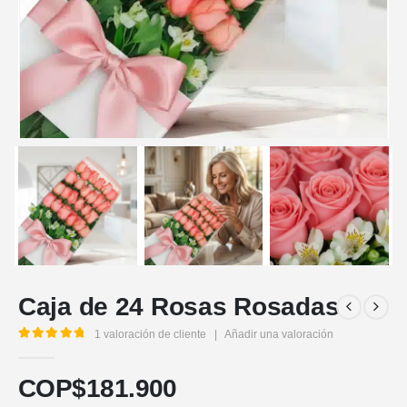
Caja de 24 Rosas Rosadas
1
valoración de cliente
|
Añadir una valoración
5.00
out of 5
COP$
181.900