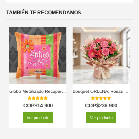
TAMBIÉN TE RECOMENDAMOS…
Globo Metalizado Recupérate Pronto
Bouquet ORLENA: Rosas Rosadas y Gerberas en un Diseño Primaveral 🌸
5.00
out of 5
5.00
out of 5
COP$
14.900
COP$
236.900
Ver producto
Ver producto