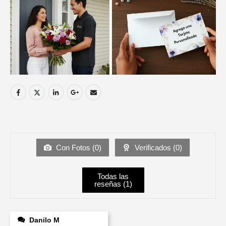
Con Fotos (
0
)
Verificados (
0
)
Todas las
reseñas (
1
)
Danilo M