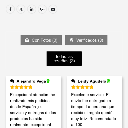
Con Fotos (
0
)
Verificados (
3
)
Todas las
reseñas (
3
)
Alejandro Vega
Leidy Agudelo
Valorado en
5
de 5
Valorado en
5
de 5
Excepcional atención ,he
Excelente servicio. El
realizado mis pedidos
envío fue entregado a
desde España ,su
tiempo. La persona que
servicio y entregas de los
recibió el regalo quedó
productos ha sido
muy feliz. Recomendado
realmente excepcional
al 100.