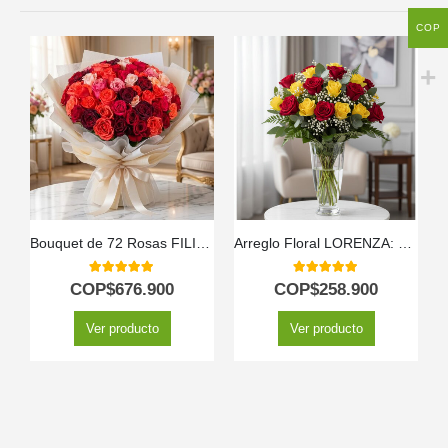
COP
Bouquet de 72 Rosas FILIPPA: Un Espectáculo de Color Vibrante 🌹
Arreglo Floral LORENZA: 24 Rosas Rojas y Amarillas Llenas de Vida ⚜️
5.00
out of 5
5.00
out of 5
COP$
676.900
COP$
258.900
Ver producto
Ver producto