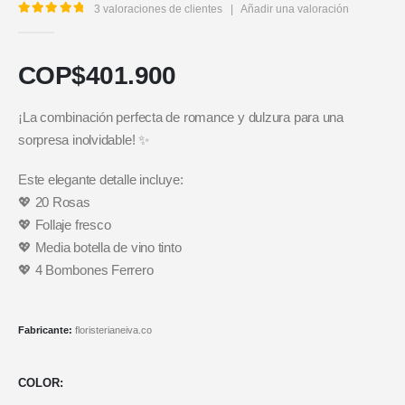
3
valoraciones de clientes
|
Añadir una valoración
5.00
out of 5
COP$
401.900
¡La combinación perfecta de romance y dulzura para una
sorpresa inolvidable! ✨
Este elegante detalle incluye:
💖 20 Rosas
💖 Follaje fresco
💖 Media botella de vino tinto
💖 4 Bombones Ferrero
Fabricante:
floristerianeiva.co
COLOR