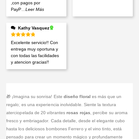
,con pagos por
PayP
...Leer Más
Kathy Vasquez
Valorado en
5
de 5
Excelente servicio!! Con
entrega muy oportuna y
con todas las facilidades
y atencion gracias!!
🎁 ¡Imagina su sonrisa! Este
diseño floral
es más que un
regalo; es una experiencia inolvidable. Siente la textura
aterciopelada de 20 vibrantes
rosas rojas
, percibe su aroma
fresco y embriagador. Cada detalle, desde el elegante cubo
hasta los deliciosos bombones Ferrero y el vino tinto, está
pensado para crear un momento mágico y profundamente