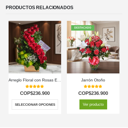
PRODUCTOS RELACIONADOS
DESTACADO
Arreglo Floral con Rosas Espiral
Jarrón Otoño
5.00
out of 5
5.00
out of 5
COP$
236.900
COP$
236.900
Ver producto
SELECCIONAR OPCIONES