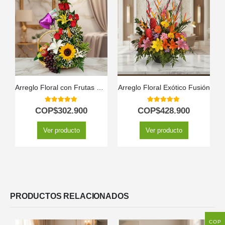
Arreglo Floral con Frutas Capella
Arreglo Floral Exótico Fusión
5.00
out of 5
5.00
out of 5
COP$
302.900
COP$
428.900
Ver producto
Ver producto
PRODUCTOS RELACIONADOS
COP