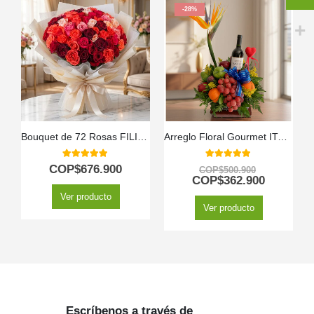
-28%
Bouquet de 72 Rosas FILIPPA: Un Espectáculo de Color Vibrante 🌹
Arreglo Floral Gourmet ITALINA con Vino y Frutas Exóticas 🍷
5.00
out of 5
5.00
out of 5
COP$
676.900
COP$
500.900
COP$
362.900
Ver producto
Ver producto
Escríbenos a través de