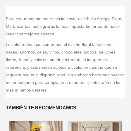
siempre super
servicio! Hice
Valorado en
5
de 5
Valorado en
5
de 5
cordiales, sus
la orden
Valorado en
5
de 
Compre una
exelente
Excelente
productos y
desde
caja de rosas
servicio
Para ese momento tan especial envía este bello Arreglo Floral
servicio!!!
servicio de
Estados
por la pagina.
Me Encantas, así lograrás la más impactante forma de hacer
excelente
Unidos y la
Bonitas flores,
llegar tus mejores deseos.
calidad!
plataforma
y muy buen
muchos exitos
online que
servicio.
Los elementos que componen el diseño floral tales como,
y que sigan
tienen es muy
Confiable y
bases, adornos, cajas, vinos, chocolates, globos, peluches,
creciendo!
buena y fácil
puntual.
flores, frutas y colores, pueden diferir de la imagen de
de usar! Le
Recomendado.
llevaron las
referencia, y estos están sujetos a cualquier cambio que se
flores
requiera según la disponibilidad, sin embargo hacemos nuestro
temprano
...Leer
mejor esfuerzo para complacer a nuestros clientes aún en los
Más
más mínimos detalles.
TAMBIÉN TE RECOMENDAMOS…