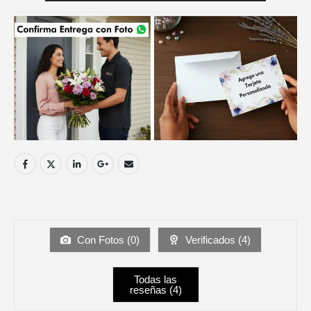
Con Fotos (
0
)
Verificados (
4
)
Todas las
reseñas (
4
)