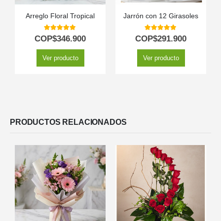
Arreglo Floral Tropical
Jarrón con 12 Girasoles
5.00
out of 5
5.00
out of 5
COP$
346.900
COP$
291.900
Ver producto
Ver producto
PRODUCTOS RELACIONADOS