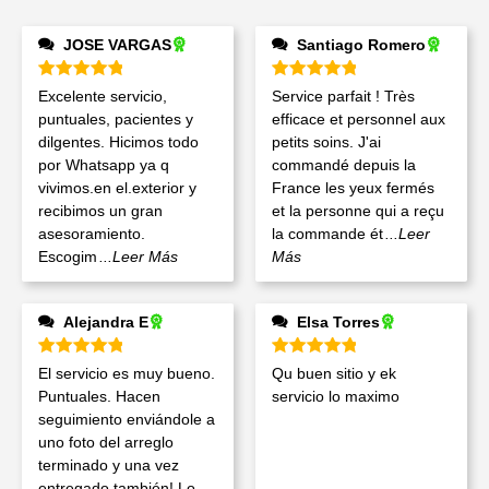
JOSE VARGAS
Santiago Romero
Valorado en
5
de 5
Valorado en
5
de 5
Excelente servicio,
Service parfait ! Très
puntuales, pacientes y
efficace et personnel aux
dilgentes. Hicimos todo
petits soins. J'ai
por Whatsapp ya q
commandé depuis la
vivimos.en el.exterior y
France les yeux fermés
recibimos un gran
et la personne qui a reçu
asesoramiento.
la commande ét
...Leer
Escogim
...Leer Más
Más
Alejandra E
Elsa Torres
Valorado en
5
de 5
Valorado en
5
de 5
El servicio es muy bueno.
Qu buen sitio y ek
Puntuales. Hacen
servicio lo maximo
seguimiento enviándole a
uno foto del arreglo
terminado y una vez
entregado también! Lo