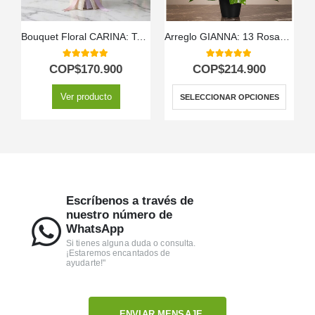
Bouquet Floral CARINA: Ternura en Gerberas y Astromelias Rosadas 💖
Arreglo GIANNA: 13 Rosas que Simbolizan Amor y Pasión 🌹
5.00
out of 5
5.00
out of 5
COP$
170.900
COP$
214.900
Ver producto
SELECCIONAR OPCIONES
Escríbenos a través de
nuestro número de
WhatsApp
Si tienes alguna duda o consulta.
¡Estaremos encantados de
ayudarte!"
ENVIAR MENSAJE