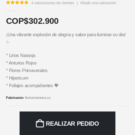
4
valoraciones de clientes
|
Añadir una valoración
5.00
out of 5
COP$
302.900
¡Una vibrante explosión de alegría y sabor para iluminar su día!
✨
* Lirios Naranja
* Anturios Rojos
* Flores Primaverales
* Hipericum
* Follajes acompañantes 💖
Fabricante:
floristerianeiva.co
REALIZAR PEDIDO