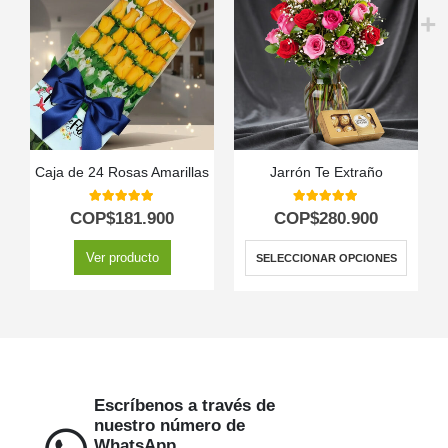
Caja de 24 Rosas Amarillas
Jarrón Te Extraño
5.00
out of 5
5.00
out of 5
COP$
181.900
COP$
280.900
Ver producto
SELECCIONAR OPCIONES
Escríbenos a través de
nuestro número de
WhatsApp