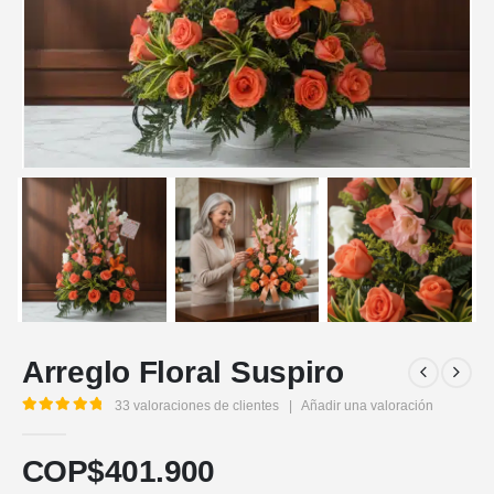
Arreglo Floral Suspiro
33
valoraciones de clientes
|
Añadir una valoración
5.00
out of 5
COP$
401.900