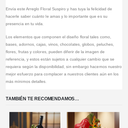
son muy
seguimiento y
haber tenido
arreglo que le
lindos, duran
apoyo que te
problemas
hicieron a mi
Envía este Arreglo Floral Suspiro y has tuya la felicidad de
como 15 o 20
dan es muy
con el método
mamá. Muy
hacerle saber cuánto le amas y lo importante que es su
dias y tienen
precional.
de pago en
cumplidos y
presencia en tu vida.
muchas cosas
Quedo
otro sitio de
fieles a lo que
opciones en la
encantada
arreglos
ofrecen en su
Los elementos que componen el diseño floral tales como,
pagina
con su
florales donde
catálogo.
servicio. Me
me había
bases, adornos, cajas, vinos, chocolates, globos, peluches,
Aunque
apoyaron
funcionando
también son
flores, frutas y colores, pueden diferir de la imagen de
bastante con
antes decidí
flexibles,
referencia, y estos están sujetos a cualquier cambio que se
mis detalles
buscar uno
personalizando
requiera según la disponibilidad, sin embargo hacemos nuestro
inclus
nuevo.
...Leer
...Leer Más
Más
P
...Leer Más
mejor esfuerzo para complacer a nuestros clientes aún en los
más mínimos detalles.
TAMBIÉN TE RECOMENDAMOS…