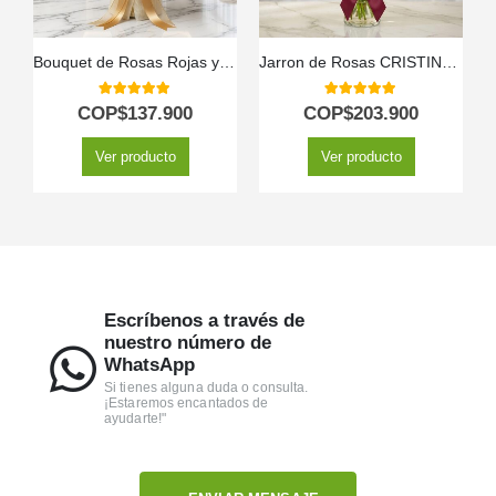
Bouquet de Rosas Rojas y Girasoles
Jarron de Rosas CRISTINA: Elegancia en 12 Tonos Surtidos ⚜️
5.00
out of 5
5.00
out of 5
COP$
137.900
COP$
203.900
Ver producto
Ver producto
Escríbenos a través de
nuestro número de
WhatsApp
Si tienes alguna duda o consulta.
¡Estaremos encantados de
ayudarte!"