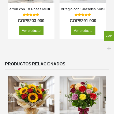
Jarrón con 18 Rosas Multicolor
Arreglo con Girasoles Soleil
5.00
out of 5
5.00
out of 5
COP$
203.900
COP$
291.900
Ver producto
Ver producto
COP
PRODUCTOS RELACIONADOS