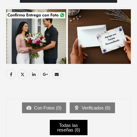
Con Fotos (
0
)
Verificados (
6
)
Todas las
reseñas (
6
)