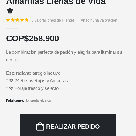
Amarillas Llenas de Vida
⚜️
6
valoraciones de clientes
|
Añadir una valoración
5.00
out of 5
COP$
258.900
La combinación perfecta de pasión y alegría para iluminar su
día. ✨
Este radiante arreglo incluye:
* 💖 24 Rosas Rojas y Amarillas
* 💖 Follaje fresco y selecto
Fabricante:
floristerianeiva.co
REALIZAR PEDIDO