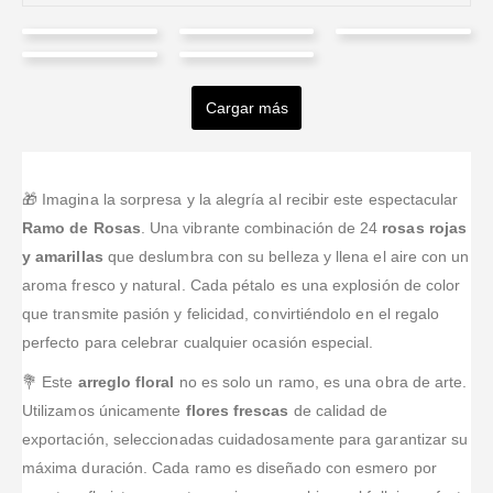
johandris
Liliana
Sirleny
Haroldo
Anderson
quiñonez
Contreras
Cabrera
Chavarria
Alvarez
Cargar más
Valorado en
5
de 5
Valorado en
5
de 5
Valorado en
5
de 
Hicimos un
Mejor
Excelente
Valorado en
5
de 5
Valorado en
5
de 5
pedido desde
Atención
imposible,
Fue
servicio y
el extranjero y
rápida y
muchas
agradable
super
el domicilio
respetuosa,
gracias.
realizar esta
cumplidos
🎁 Imagina la sorpresa y la alegría al recibir este espectacular
llegó ese
todo salió muy
Recomiendo
compra a la
muchas
Ramo de Rosas
. Una vibrante combinación de 24
rosas rojas
mismo día.
bien :D
éste lugar,
Floristería
gracias
y amarillas
que deslumbra con su belleza y llena el aire con un
Las flores
compra fácil y
Tufloristeria.co,
aroma fresco y natural. Cada pétalo es una explosión de color
lindas, el
van
en verdad
arreglo
informando
fueron muy
que transmite pasión y felicidad, convirtiéndolo en el regalo
moderno y
mediante
diligentes con
perfecto para celebrar cualquier ocasión especial.
todo a muy
correo el
mi solicitud,
buen precio.
estado de la
se preocupan
💐 Este
arreglo floral
no es solo un ramo, es una obra de arte.
Súper!
entrega.
por prestar un
Utilizamos únicamente
flores frescas
de calidad de
se
...Leer Más
exportación, seleccionadas cuidadosamente para garantizar su
máxima duración. Cada ramo es diseñado con esmero por