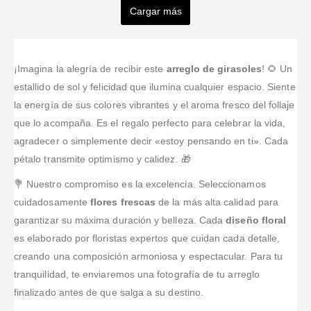
Delgado
Arevalo
ROJO
villalobos
Cargar más
Valorado en
5
de 
Me encantó la
Valorado en
5
de 5
Valorado en
5
de 5
Valorado en
5
de 5
Valorado en
5
de 5
Además de
Excelente
floristería
Buen servicio,
Recomendada,
que sus
servicio y
Tufloristeria.co!
gran variedad
muy lindos
Ramos son
atenciòn al
La página
de arreglos
arreglos,
¡Imagina la alegría de recibir este
arreglo de girasoles
! 🌻 Un
hermosos,tienes
cliente.
web es fácil
florales
apesar de la
estallido de sol y felicidad que ilumina cualquier espacio. Siente
una excelente
Rapida
de navegar y
demanda en
la energía de sus colores vibrantes y el aroma fresco del follaje
atención y no
respuesta a
comprar
el día de la
que lo acompaña. Es el regalo perfecto para celebrar la vida,
solo te dan lo
las
desde el
madre mi
que pides si
inquietudes y
exterior.
agradecer o simplemente decir «estoy pensando en ti». Cada
destinatario
no que llenan
muy flexibles
Tienen una
recibió su
pétalo transmite optimismo y calidez. 🎁
completamente
con las
amplia oferta
detalle a
tus
sugerencias
de flores y
💐 Nuestro compromiso es la excelencia. Seleccionamos
tiempo y le
espectativas
extras
...Leer
encantó.
cuidadosamente
flores frescas
de la más alta calidad para
Más
Muchas
garantizar su máxima duración y belleza. Cada
diseño floral
gracias.
...Leer
es elaborado por floristas expertos que cuidan cada detalle,
Más
creando una composición armoniosa y espectacular. Para tu
tranquilidad, te enviaremos una fotografía de tu arreglo
finalizado antes de que salga a su destino.