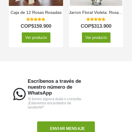
Caja de 12 Rosas Rosadas
Jarron Floral Violeta: Rosas Rosadas y Lirios Frescos en Cristal ✨
5.00
out of 5
5.00
out of 5
COP$
159.900
COP$
313.900
Ver producto
Ver producto
Escríbenos a través de
nuestro número de
WhatsApp
Si tienes alguna duda o consulta.
¡Estaremos encantados de
ayudarte!"
ENVIAR MENSAJE