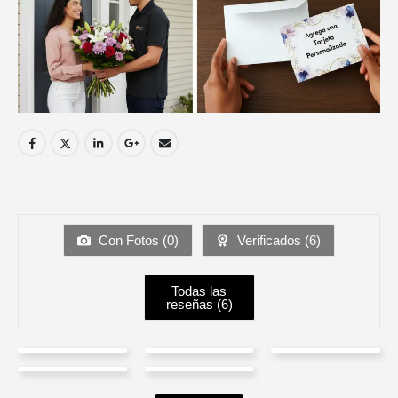
Con Fotos (
0
)
Verificados (
6
)
Todas las
reseñas (
6
)
Byron
yamid
Alexa
Martha
Tatiana
perez
adiela torres
Gomez