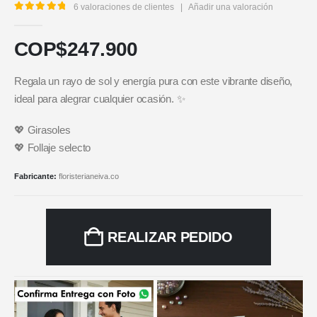
6
valoraciones de clientes
|
Añadir una valoración
5.00
out of 5
COP$
247.900
Regala un rayo de sol y energía pura con este vibrante diseño,
ideal para alegrar cualquier ocasión. ✨
💖 Girasoles
💖 Follaje selecto
Fabricante:
floristerianeiva.co
REALIZAR PEDIDO