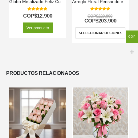
Globo Metalizado Feliz Cumpleaños
Arreglo Floral Pensando en Ti
5.00
out of 5
5.00
out of 5
COP$
12.900
COP$
220.900
COP$
203.900
Ver producto
SELECCIONAR OPCIONES
COP
PRODUCTOS RELACIONADOS