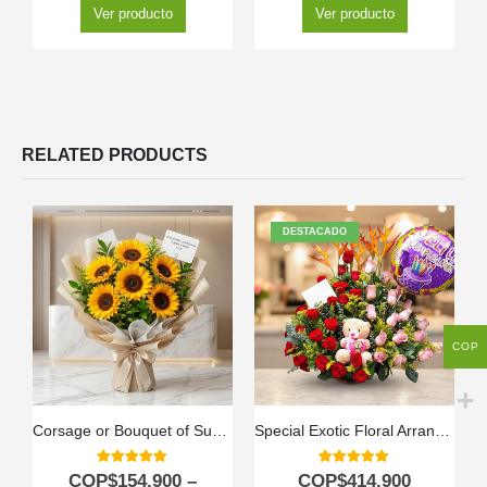
Ver producto
Ver producto
RELATED PRODUCTS
DESTACADO
COP
Corsage or Bouquet of Sunflowers
Special Exotic Floral Arrangement
5.00
out of 5
5.00
out of 5
COP$
154.900
–
COP$
414.900