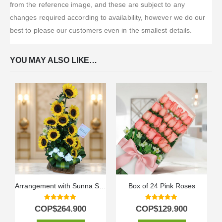
from the reference image, and these are subject to any
changes required according to availability, however we do our
best to please our customers even in the smallest details.
YOU MAY ALSO LIKE…
Arrangement with Sunna Sunflowers
Box of 24 Pink Roses
5.00
out of 5
5.00
out of 5
COP$
264.900
COP$
129.900