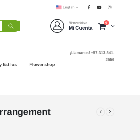
English
0
Bienvenida/o
Mi Cuenta
¡Llamanos! +57-313-841-
2556
y Estilos
Flower shop
Arrangement