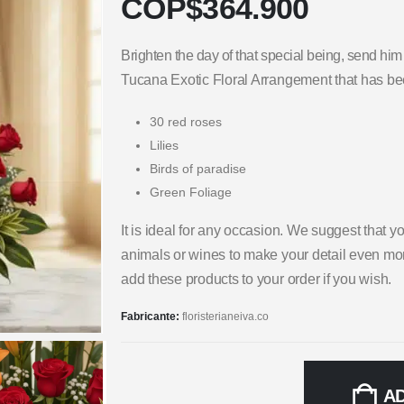
COP$
364.900
Brighten the day of that special being, send him f
Tucana Exotic Floral Arrangement that has b
30 red roses
Lilies
Birds of paradise
Green Foliage
It is ideal for any occasion. We suggest that 
animals or wines to make your detail even mor
add these products to your order if you wish.
Fabricante:
floristerianeiva.co
A