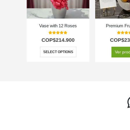
Vase with 12 Roses
Premium Fru
5.00
out of 5
5.00
out
COP$
214.900
COP$
23
Ver pro
SELECT OPTIONS