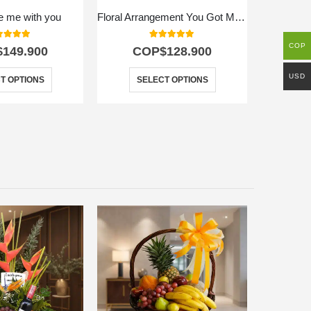
e me with you
Floral Arrangement You Got Me Crazy
0
out of 5
5.00
out of 5
COP
$
149.900
COP$
128.900
C
USD
T OPTIONS
SELECT OPTIONS