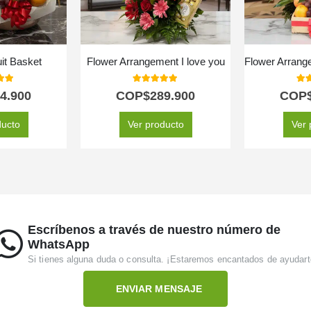
it Basket
Flower Arrangement I love you
 of 5
5.00
out of 5
5.0
4.900
COP$
289.900
COP
ducto
Ver producto
Ver 
Escríbenos a través de nuestro número de
WhatsApp
Si tienes alguna duda o consulta. ¡Estaremos encantados de ayudart
ENVIAR MENSAJE