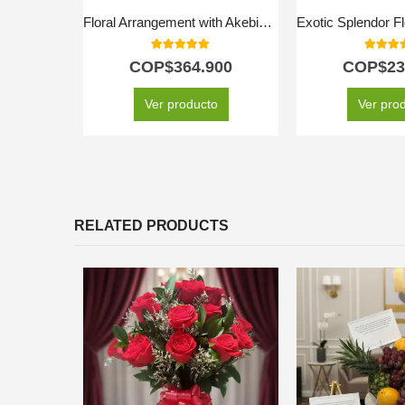
Floral Arrangement with Akebia Fruits
5.00
out of 5
5.00
out
COP$
364.900
COP$
23
Ver producto
Ver pro
RELATED PRODUCTS