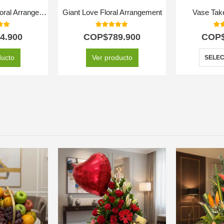
Exotic Splendor Floral Arrangement
Giant Love Floral Arrangement
Vase Tak
 of 5
5.00
out of 5
5.0
4.900
COP$
789.900
COP
ducto
Ver producto
SELEC