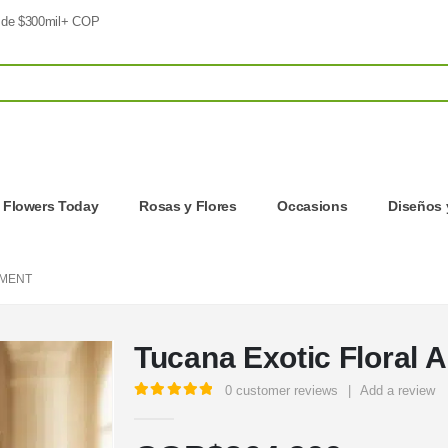
 de $300mil+ COP
d Flowers Today
Rosas y Flores
Occasions
Diseños 
EMENT
Tucana Exotic Floral 
0
customer reviews
|
Add a review
5.00
out of 5