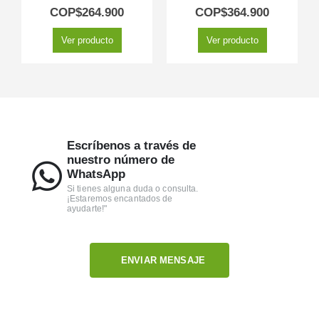
5.00
out of 5
5.00
out of 5
COP$
264.900
COP$
364.900
Ver producto
Ver producto
Escríbenos a través de
nuestro número de
WhatsApp
Si tienes alguna duda o consulta.
¡Estaremos encantados de
ayudarte!"
ENVIAR MENSAJE