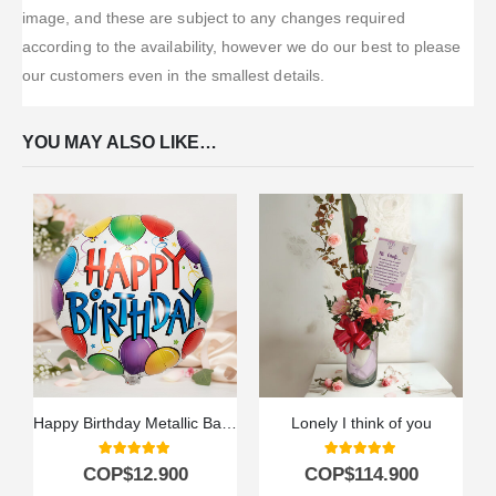
image, and these are subject to any changes required
according to the availability, however we do our best to please
our customers even in the smallest details.
YOU MAY ALSO LIKE…
Happy Birthday Metallic Balloon
Lonely I think of you
5.00
out of 5
5.00
out of 5
COP$
12.900
COP$
114.900