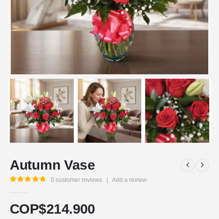
Autumn Vase
0
customer reviews
|
Add a review
5.00
out of 5
COP$
214.900