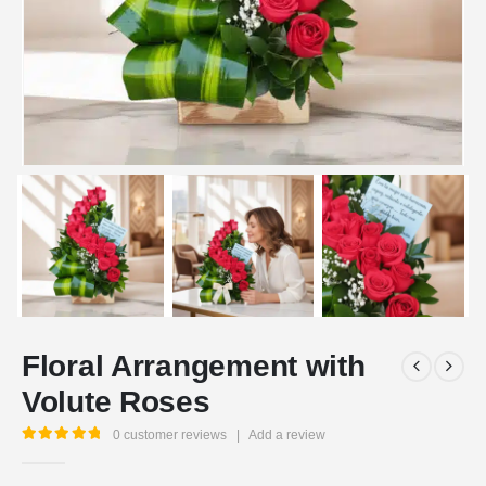
Floral Arrangement with
Volute Roses
0
customer reviews
|
Add a review
5.00
out of 5