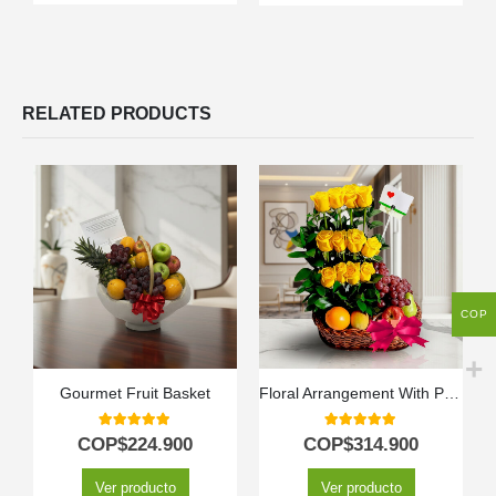
RELATED PRODUCTS
COP
Gourmet Fruit Basket
Floral Arrangement With Paradise Fruits
5.00
out of 5
5.00
out of 5
COP$
224.900
COP$
314.900
Ver producto
Ver producto