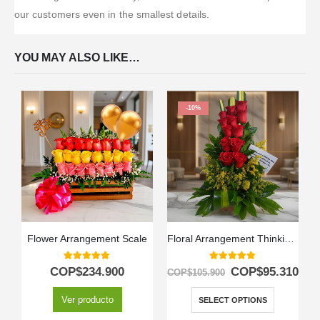
our customers even in the smallest details.
YOU MAY ALSO LIKE…
-10%
Flower Arrangement Scale
Floral Arrangement Thinking of You
5.00
out of 5
5.00
out of 5
COP$
234.900
COP$
95.310
COP$
105.900
Ver producto
SELECT OPTIONS