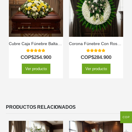
Cubre Caja Fúnebre Baltasar: Homenaje Floral de Serenidad y Respeto 🕊️
Corona Fúnebre Con Rosas y Lirios
5.00
out of 5
5.00
out of 5
COP$
254.900
COP$
284.900
Ver producto
Ver producto
PRODUCTOS RELACIONADOS
COP