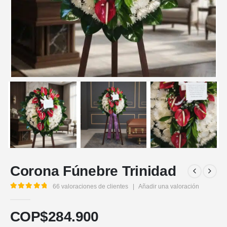
Corona Fúnebre Trinidad
66
valoraciones de clientes
|
Añadir una valoración
5.00
out of 5
COP$
284.900