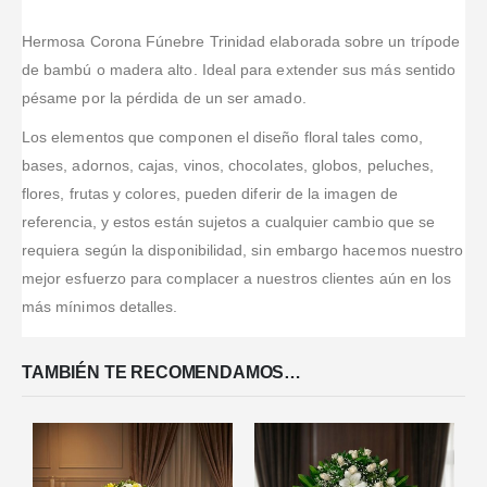
arreglos.
excelente
cumplimiento.atenc
SERVICIO Y
atención y
Valorado en
5
de 5
DISPONIBILIDAD
Hermosa Corona Fúnebre Trinidad elaborada sobre un trípode
Muy buen
trabajo.
PARA EL
servicio,
de bambú o madera alto. Ideal para extender sus más sentido
Cumplen con
MISMO DIA.
información
pésame por la pérdida de un ser amado.
los tiempos
EXCELENTE
del envío en
establecidos.
todo
Los elementos que componen el diseño floral tales como,
Lo
momento,
bases, adornos, cajas, vinos, chocolates, globos, peluches,
recomiendo
máxima
flores, frutas y colores, pueden diferir de la imagen de
puntualidad.
referencia, y estos están sujetos a cualquier cambio que se
Excelente
calidad de las
requiera según la disponibilidad, sin embargo hacemos nuestro
flores y de las
mejor esfuerzo para complacer a nuestros clientes aún en los
frutas. Muy
más mínimos detalles.
satisfecha.
Seguiré
...Leer
Más
TAMBIÉN TE RECOMENDAMOS…