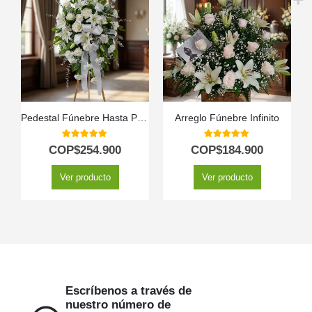
Pedestal Fúnebre Hasta Pronto
Arreglo Fúnebre Infinito
5.00
out of 5
5.00
out of 5
COP$
254.900
COP$
184.900
Ver producto
Ver producto
Escríbenos a través de
nuestro número de