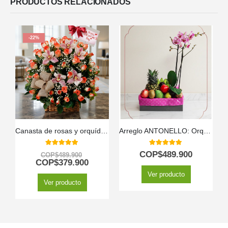
PRODUCTOS RELACIONADOS
-22%
Canasta de rosas y orquídeas
Arreglo ANTONELLO: Orquídea Phalaenopsis y Frutas Selectas 🌿
5.00
out of 5
5.00
out of 5
COP$
489.900
COP$
489.900
COP$
379.900
Ver producto
Ver producto