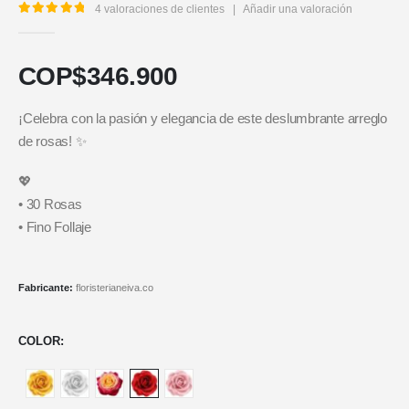
4
valoraciones de clientes
|
Añadir una valoración
5.00
out of 5
COP$
346.900
¡Celebra con la pasión y elegancia de este deslumbrante arreglo
de rosas! ✨
💖
• 30 Rosas
• Fino Follaje
Fabricante:
floristerianeiva.co
COLOR