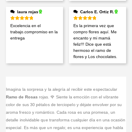
laura rojas
Carlos E. Ortiz R.
Valorado en
5
de 5
Valorado en
5
de 5
Excelencia en el
Es la primera vez que
trabajo.compromiso en la
compro flores aquí. Me
entrega
encanto y mi mamá
feliz!!! Dice que está
hermoso el ramo de
flores y Los chocolates.
Imagina la sorpresa y la alegría al recibir este espectacular
Ramo de Rosas
rojas. 🌹 Siente la emoción con el vibrante
color de sus 30 pétalos de terciopelo y déjate envolver por su
aroma fresco y romántico. Cada rosa es una promesa, un
detalle inolvidable que transforma cualquier día en una ocasión
especial. Es más que un regalo; es una experiencia que habla