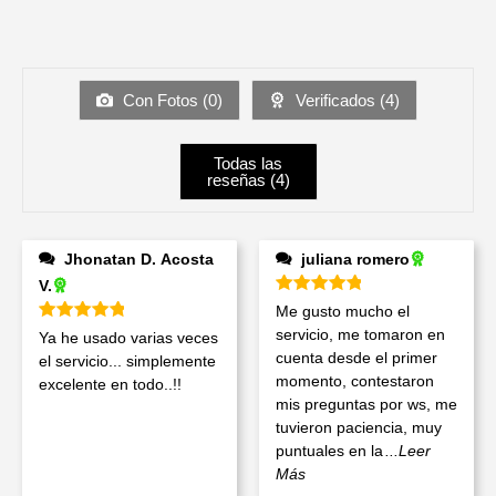
Con Fotos (
0
)
Verificados (
4
)
Todas las
reseñas (
4
)
Jhonatan D. Acosta
juliana romero
V.
Valorado en
5
de 5
Me gusto mucho el
Valorado en
5
de 5
servicio, me tomaron en
Ya he usado varias veces
cuenta desde el primer
el servicio... simplemente
momento, contestaron
excelente en todo..!!
mis preguntas por ws, me
tuvieron paciencia, muy
puntuales en la
...Leer
Más