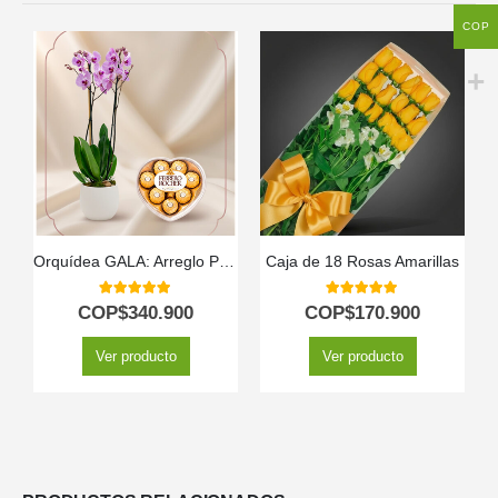
COP
Orquídea GALA: Arreglo Premium con Chocolates de Corazón ✨
Caja de 18 Rosas Amarillas
5.00
out of 5
5.00
out of 5
COP$
340.900
COP$
170.900
Ver producto
Ver producto