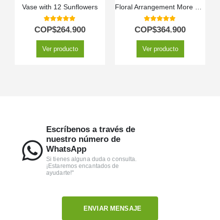
Vase with 12 Sunflowers
Floral Arrangement More Roses
5.00
out of 5
5.00
out of 5
COP$
264.900
COP$
364.900
Ver producto
Ver producto
Escríbenos a través de
nuestro número de
WhatsApp
Si tienes alguna duda o consulta.
¡Estaremos encantados de
ayudarte!"
ENVIAR MENSAJE