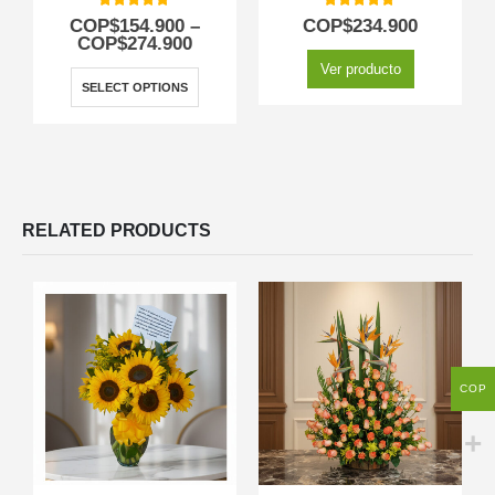
5.00
out of 5
5.00
out of 5
COP$
154.900
–
COP$
234.900
COP$
274.900
Ver producto
SELECT OPTIONS
RELATED PRODUCTS
COP