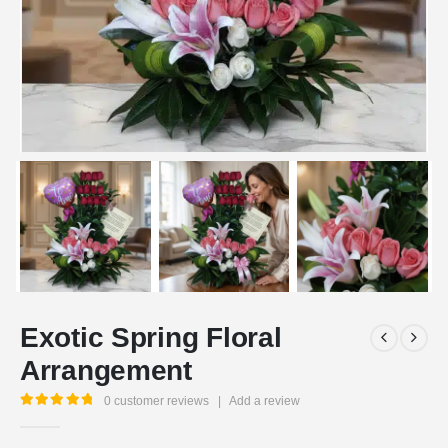
Exotic Spring Floral
Arrangement
0
customer reviews
|
Add a review
5.00
out of 5